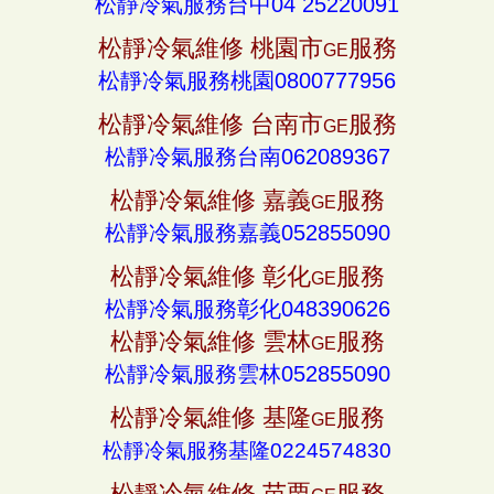
松靜冷氣服務台中04 25220091
松靜冷氣維修 桃園市
服務
GE
松靜冷氣服務桃園
0800777956
松靜冷氣維修 台南市
服務
GE
松靜冷氣服務台南062089367
松靜冷氣維修 嘉義
服務
GE
松靜冷氣服務嘉義052855090
松靜
冷氣維修 彰化
服務
GE
松靜冷氣服務彰化048390626
松靜冷氣維修 雲林
服務
GE
松靜冷氣服務雲林052855090
松靜冷氣維修 基隆
服務
GE
松靜冷氣服務基隆0224574830
松靜冷氣維修 苗栗
服務